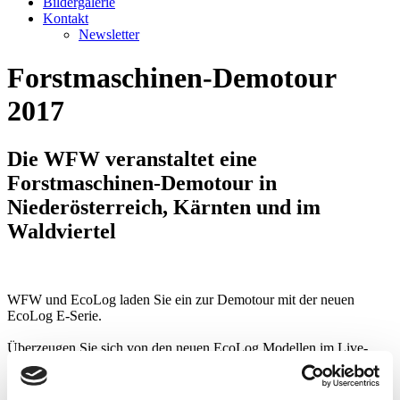
Bildergalerie
Kontakt
Newsletter
Forstmaschinen-Demotour
2017
Die WFW veranstaltet eine
Forstmaschinen-Demotour in
Niederösterreich, Kärnten und im
Waldviertel
WFW und EcoLog laden Sie ein zur Demotour mit der neuen
EcoLog E-Serie.
Überzeugen Sie sich von den neuen EcoLog Modellen im Live-
Einsatz:
EcoLog 580E Harvester mit LogMax 6000B
- NEU: mit