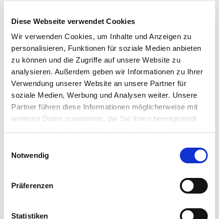
Volvo Motor
EcoLog 574E Forwarder mit FC16 Kran
- NEU: mit
Diese Webseite verwendet Cookies
Volvo Motor
Nisula N5 4-Rad Harvester
mit Nisula 500 Aggregat
Wir verwenden Cookies, um Inhalte und Anzeigen zu
personalisieren, Funktionen für soziale Medien anbieten
Testen Sie selbst!
zu können und die Zugriffe auf unsere Website zu
Nach den Vorführungen haben Sie die Gelegenheit die Maschinen
analysieren. Außerdem geben wir Informationen zu Ihrer
zu testen.
Verwendung unserer Website an unsere Partner für
Termin in Kärnten:
25. April
soziale Medien, Werbung und Analysen weiter. Unsere
Zeit:
9:00-16:00 Uhr
Partner führen diese Informationen möglicherweise mit
Ort:
9722 Töplitsch
weiteren Daten zusammen, die Sie ihnen bereitgestellt
Termin in NÖ:
4. Mai
haben oder die sie im Rahmen Ihrer Nutzung der Dienste
Zeit:
9:00-16:00 Uhr
gesammelt haben. Sie geben Einwilligung zu unseren
Ort:
2871 Zöbern
Einwilligungsauswahl
Cookies, wenn Sie unsere Webseite weiterhin nutzen.
Notwendig
Termin im Waldviertel:
13. Mai
Zeit:
9:00-16:00 Uhr
Ort:
3665 Gutenbrunn
Präferenzen
Weitere Auskünfte und Informationen:
Heiko Notdurfter
Verkaufsberater für
Österreich, Slowenien und Ungarn
Statistiken