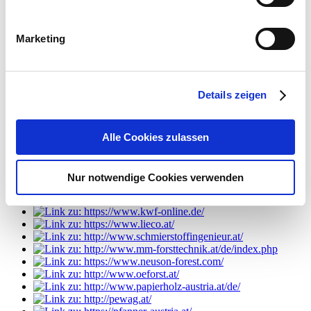
Mobil: +43 676 4844171
E-Mail:
h.notdurfter@wfw.net
Marketing
Unsere Partner
Details zeigen
Alle Cookies zulassen
Nur notwendige Cookies verwenden