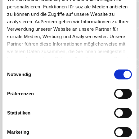
personalisieren, Funktionen für soziale Medien anbieten
zu können und die Zugriffe auf unsere Website zu
analysieren. Außerdem geben wir Informationen zu Ihrer
Verwendung unserer Website an unsere Partner für
soziale Medien, Werbung und Analysen weiter. Unsere
Partner führen diese Informationen möglicherweise mit
weiteren Daten zusammen, die Sie ihnen bereitgestellt
haben oder die sie im Rahmen Ihrer Nutzung der Dienste
gesammelt haben. Sie geben Einwilligung zu unseren
Einwilligungsauswahl
Cookies, wenn Sie unsere Webseite weiterhin nutzen.
Notwendig
Präferenzen
Statistiken
Marketing